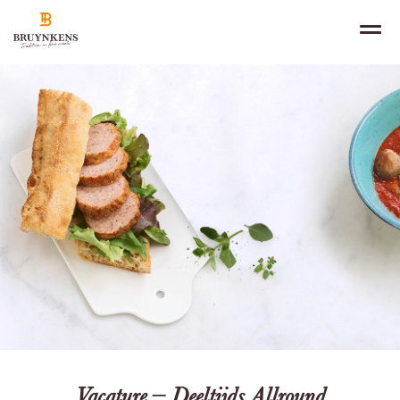
NL
IN DE KIJKER
FR
EN
PRODUCTEN
KANALEN
OVER
VACATURES
CONTACT
Vacature – Deeltijds Allround