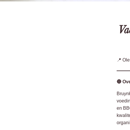
Vac
📍 Ole
🔵 Ov
Bruynk
voedin
en BBQ
kwalit
organi