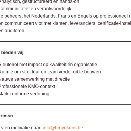
Analytisch, gestructureerd en hands-on
Communicatief en verantwoordelijk
Je beheerst het Nederlands, Frans en Engels op professioneel 
en communiceert vlot met klanten, leveranciers, certificatie-inste
en auditoren.
 bieden wij
Sleutelrol met impact op kwaliteit én organisatie
Ruimte om structuur en team verder uit te bouwen
Nauwe samenwerking met directie
Professionele KMO-context
Marktconforme verloning
eresse
cv en motivatie naar:
info@bruynkens.be