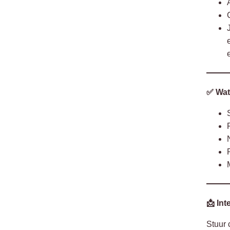
✅ Wat
📩 Int
Stuur 