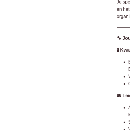
Je spe
en het
organi
🔧 Jo
🧪 Kw
👥 Lei