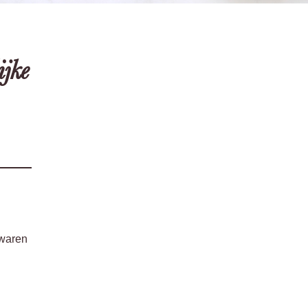
jke
swaren