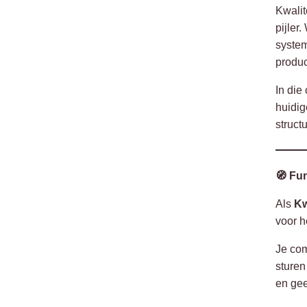
Kwalit
pijler
system
produc
In die
huidig
struct
🧭 Fu
Als
Kw
voor h
Je com
sturen
en gee