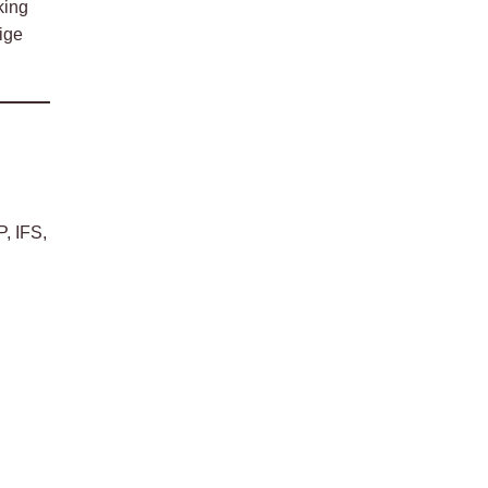
king
ige
, IFS,