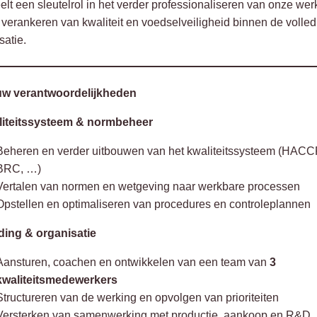
elt een sleutelrol in het verder professionaliseren van onze wer
 verankeren van kwaliteit en voedselveiligheid binnen de volled
satie.
uw verantwoordelijkheden
aliteitssysteem & normbeheer
Beheren en verder uitbouwen van het kwaliteitssysteem (HACCP
BRC, …)
Vertalen van normen en wetgeving naar werkbare processen
Opstellen en optimaliseren van procedures en controleplannen
ding & organisatie
Aansturen, coachen en ontwikkelen van een team van
3
kwaliteitsmedewerkers
Structureren van de werking en opvolgen van prioriteiten
Versterken van samenwerking met productie, aankoop en R&D