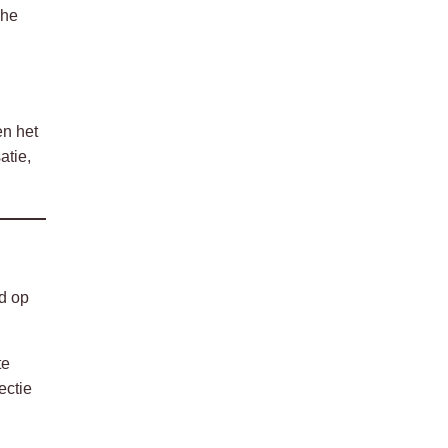
che
en het
atie,
d op
te
ectie