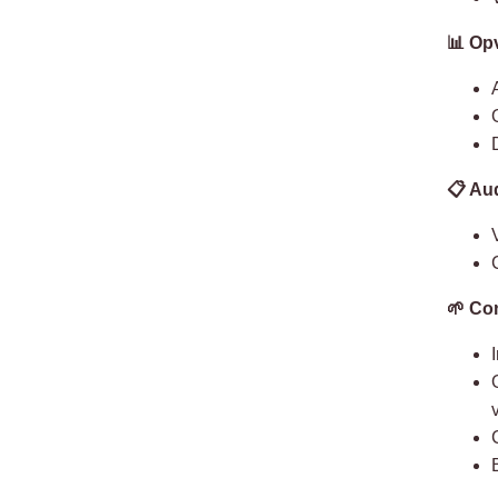
📊 Op
📋 Au
🌱 Co